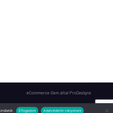
eCommerce Gem által
ProDesigns
ználatát.
Elfogadom
Adatvédelmi irányelvek