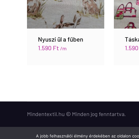
Nyuszi ül a fűben
Tásk
1.590
Ft
1.59
/m
Mindentextil.hu © Minden jog fenntartva.
A jobb felhasználói élmény érdekében az oldalon cook