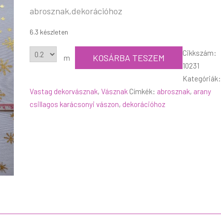
abrosznak,dekorációhoz
6.3 készleten
Cikkszám:
KOSÁRBA TESZEM
m
10231
Kategóriák:
Vastag dekorvásznak
,
Vásznak
Címkék:
abrosznak
,
arany
csillagos karácsonyi vászon
,
dekorációhoz