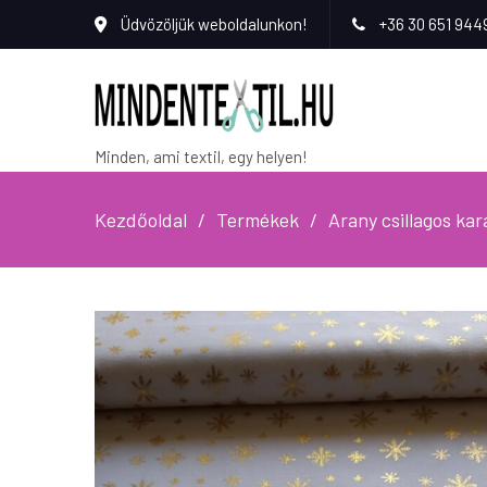
Üdvözöljük weboldalunkon!
+36 30 651 944
Minden, ami textil, egy helyen!
Kezdőoldal
Termékek
Arany csillagos ka