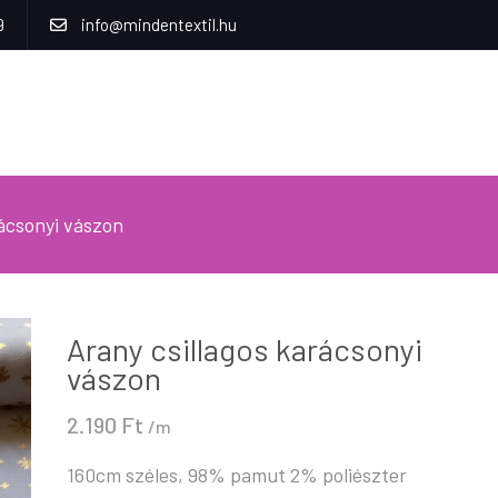
9
info@mindentextil.hu
rácsonyi vászon
Arany csillagos karácsonyi
vászon
2.190
Ft
/m
160cm széles, 98% pamut 2% poliészter