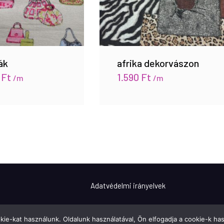
ák
afrika dekorvászon
0
Ft
1.590
Ft
/m
/m
Adatvédelmi irányelvek
ie-kat használunk. Oldalunk használatával, Ön elfogadja a cookie-k has