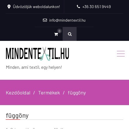
Üdvözöljük weboldalunkon!
+36 30 651 9449
info@mindentextil.hu
0
Minden, ami textil, egy helyen!
Kezdőoldal
Termékek
függöny
függöny