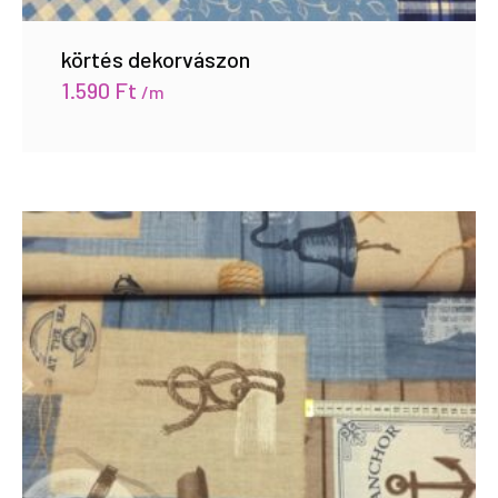
körtés dekorvászon
1.590
Ft
/m