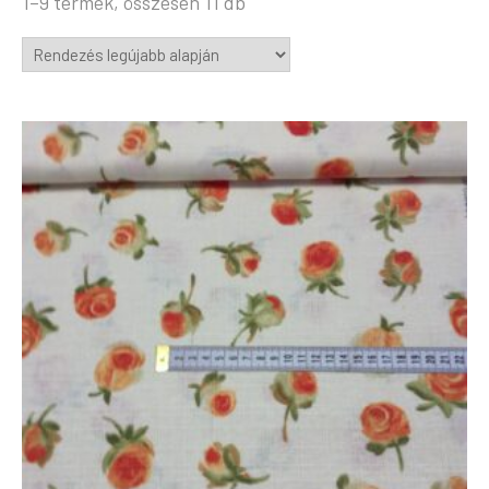
Sorted
1–9 termék, összesen 11 db
by
latest