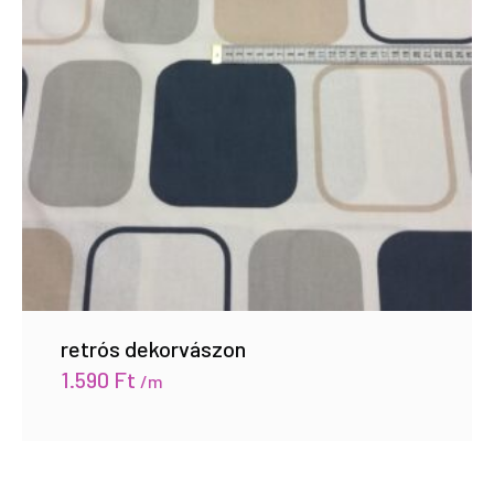
retrós dekorvászon
1.590
Ft
/m