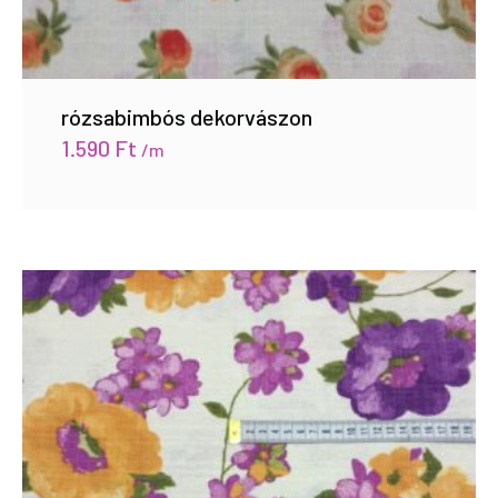
rózsabimbós dekorvászon
1.590
Ft
/m