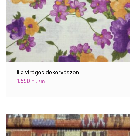
lila virágos dekorvászon
1.590
Ft
/m