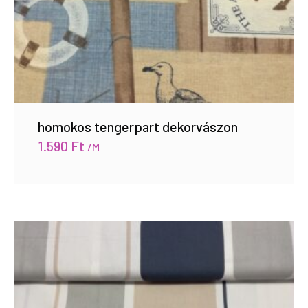
homokos tengerpart dekorvászon
1.590
Ft
/M