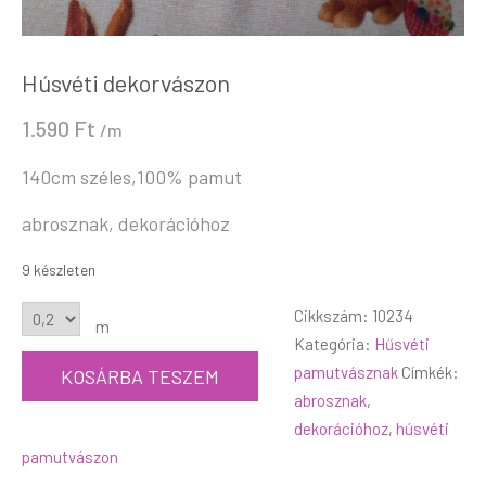
Húsvéti dekorvászon
1.590
Ft
/m
140cm széles,100% pamut
abrosznak, dekorációhoz
9 készleten
Cikkszám:
10234
m
Kategória:
Hűsvéti
pamutvásznak
Címkék:
KOSÁRBA TESZEM
abrosznak
,
dekorációhoz
,
húsvéti
pamutvászon