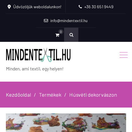
Üdvözöljük weboldalunkon!
+36 30 651 9449
info@mindentextil.hu
0
Minden, ami textil, egy helyen!
Kezdőoldal
Termékek
Húsvéti dekorvászon